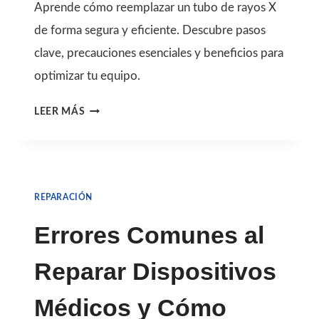
Aprende cómo reemplazar un tubo de rayos X
de forma segura y eficiente. Descubre pasos
clave, precauciones esenciales y beneficios para
optimizar tu equipo.
PROCESO
LEER MÁS
DE
CAMBIAR
UN
REPARACIÓN
TUBO
DE
Errores Comunes al
RAYOS
Reparar Dispositivos
X
EXPLICADO
Médicos y Cómo
PASO