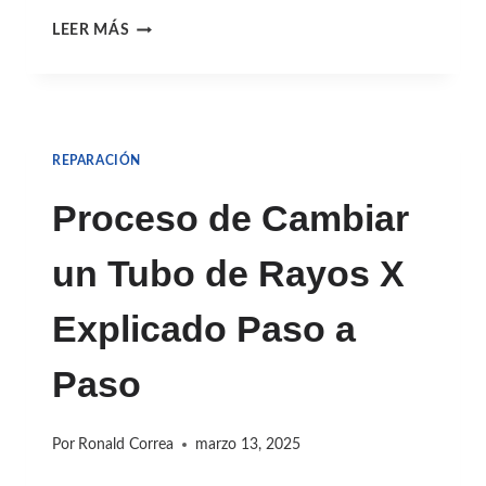
PROTOCOLOS
LEER MÁS
ANTE
FALLAS
EN
REPARACIÓN
UN
TOMÓGRAFO
Proceso de Cambiar
COMPUTARIZADO:
un Tubo de Rayos X
GUÍA
PARA
Explicado Paso a
RESPUESTAS
Paso
RÁPIDAS
Y
Por
Ronald Correa
marzo 13, 2025
EFECTIVAS