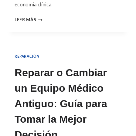
economía clínica.
RIESGOS
LEER MÁS
DE
REPUESTOS
NO
REPARACIÓN
CERTIFICADOS
EN
Reparar o Cambiar
RADIOLOGÍA:
un Equipo Médico
SEGURIDAD
Y
Antiguo: Guía para
DIAGNÓSTICOS
Tomar la Mejor
EN
PELIGRO
Decisión