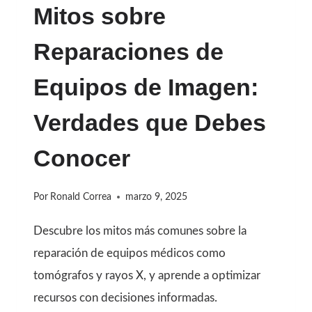
EQUIPOS
Mitos sobre
DE
Reparaciones de
IMAGEN:
CLAVES
Equipos de Imagen:
PARA
Verdades que Debes
EVITAR
FALLAS
Conocer
COSTOSAS
Por
Ronald Correa
marzo 9, 2025
Descubre los mitos más comunes sobre la
reparación de equipos médicos como
tomógrafos y rayos X, y aprende a optimizar
recursos con decisiones informadas.