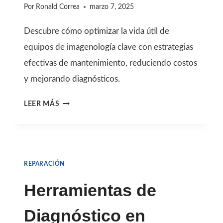
Por
Ronald Correa
marzo 7, 2025
Descubre cómo optimizar la vida útil de
equipos de imagenología clave con estrategias
efectivas de mantenimiento, reduciendo costos
y mejorando diagnósticos.
TIEMPO
LEER MÁS
DE
VIDA
DE
REPARACIÓN
COMPONENTES
CLAVE
Herramientas de
EN
Diagnóstico en
IMAGENOLOGÍA: