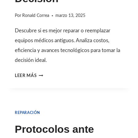
Por
Ronald Correa
marzo 13, 2025
Descubre si es mejor reparar o reemplazar
equipos médicos antiguos. Analiza costos,
eficiencia y avances tecnológicos para tomar la
decisión ideal.
REPARAR
LEER MÁS
O
CAMBIAR
UN
REPARACIÓN
EQUIPO
MÉDICO
Protocolos ante
ANTIGUO: