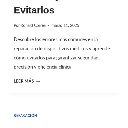
Evitarlos
A
PASO
Por
Ronald Correa
marzo 11, 2025
Descubre los errores más comunes en la
reparación de dispositivos médicos y aprende
cómo evitarlos para garantizar seguridad,
precisión y eficiencia clínica.
ERRORES
LEER MÁS
COMUNES
AL
REPARAR
REPARACIÓN
DISPOSITIVOS
MÉDICOS