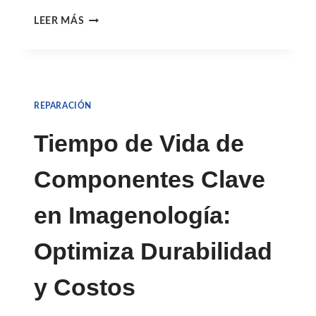
MITOS
LEER MÁS
SOBRE
REPARACIONES
DE
REPARACIÓN
EQUIPOS
DE
Tiempo de Vida de
IMAGEN:
Componentes Clave
VERDADES
QUE
en Imagenología:
DEBES
Optimiza Durabilidad
CONOCER
y Costos