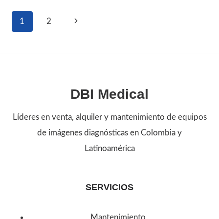
DIAGNÓSTICO
EN
Navegación
Siguiente
1
2
REPARACIONES
página
de
MÉDICAS:
CLAVES
página
PARA
DBI Medical
RESULTADOS
PRECISOS
Líderes en venta, alquiler y mantenimiento de equipos
de imágenes diagnósticas en Colombia y
Latinoamérica
SERVICIOS
Mantenimiento