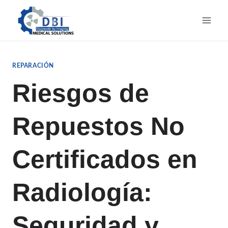
Saltar
al
contenido
REPARACIÓN
Riesgos de
Repuestos No
Certificados en
Radiología:
Seguridad y